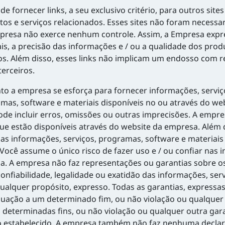
 fornecer links, a seu exclusivo critério, para outros site
tos e serviços relacionados. Esses sites não foram necess
mpresa não exerce nenhum controle. Assim, a Empresa expr
is, a precisão das informações e / ou a qualidade dos produ
os. Além disso, esses links não implicam um endosso com re
erceiros.
 a empresa se esforça para fornecer informações, serviço
ramas, software e materiais disponíveis no ou através do 
pode incluir erros, omissões ou outras imprecisões. A emp
ue estão disponíveis através do website da empresa. Além 
as informações, serviços, programas, software e materiais
ocê assume o único risco de fazer uso e / ou confiar nas 
sa. A empresa não faz representações ou garantias sobre 
onfiabilidade, legalidade ou exatidão das informações, ser
lquer propósito, expresso. Todas as garantias, expressas o
uação a um determinado fim, ou não violação ou qualquer o
determinadas fins, ou não violação ou qualquer outra gara
 estabelecido. A empresa também não faz nenhuma declara