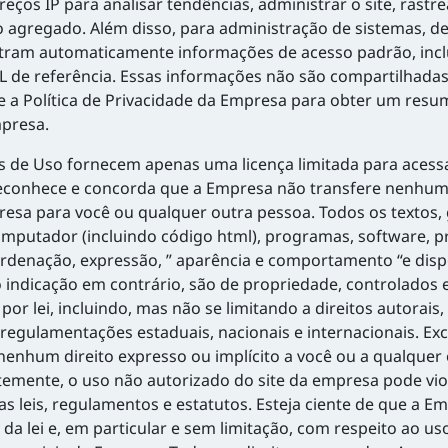
os IP para analisar tendências, administrar o site, rastr
agregado. Além disso, para administração de sistemas, de
tram automaticamente informações de acesso padrão, inclu
URL de referência. Essas informações não são compartilhada
a Política de Privacidade da Empresa para obter um resum
mpresa.
de Uso fornecem apenas uma licença limitada para acessar
conhece e concorda que a Empresa não transfere nenhuma
presa para você ou qualquer outra pessoa. Todos os textos, g
e computador (incluindo código html), programas, software,
ordenação, expressão, ” aparência e comportamento “e dis
o indicação em contrário, são de propriedade, controlados 
or lei, incluindo, mas não se limitando a direitos autorais,
 regulamentações estaduais, nacionais e internacionais. E
nhum direito expresso ou implícito a você ou a qualquer 
emente, o uso não autorizado do site da empresa pode viola
 leis, regulamentos e estatutos. Esteja ciente de que a Emp
da lei e, em particular e sem limitação, com respeito ao u