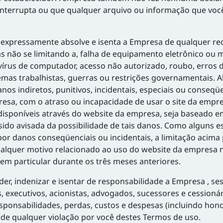
errupta ou que qualquer arquivo ou informação que você ba
xpressamente absolve e isenta a Empresa de qualquer re
s não se limitando a, falha de equipamento eletrônico ou 
írus de computador, acesso não autorizado, roubo, erros 
lemas trabalhistas, guerras ou restrições governamentais.
os indiretos, punitivos, incidentais, especiais ou conseqü
esa, com o atraso ou incapacidade de usar o site da empr
disponíveis através do website da empresa, seja baseado e
ido avisada da possibilidade de tais danos. Como alguns e
or danos conseqüenciais ou incidentais, a limitação acima 
alquer motivo relacionado ao uso do website da empresa n
em particular durante os três meses anteriores.
, indenizar e isentar de responsabilidade a Empresa , ses
s, executivos, acionistas, advogados, sucessores e cessioná
esponsabilidades, perdas, custos e despesas (incluindo hon
s de qualquer violação por você destes Termos de uso.