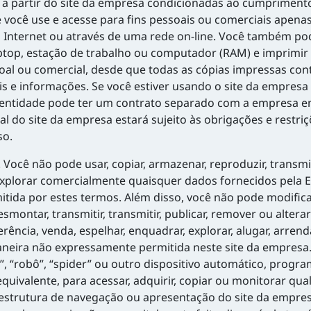
u a partir do site da empresa condicionadas ao cumpriment
ocê use e acesse para fins pessoais ou comerciais apenas 
a Internet ou através de uma rede on-line. Você também po
op, estação de trabalho ou computador (RAM) e imprimir e
al ou comercial, desde que todas as cópias impressas cont
riais e informações. Se você estiver usando o site da emp
entidade pode ter um contrato separado com a empresa em 
l do site da empresa estará sujeito às obrigações e restriç
so.
Você não pode usar, copiar, armazenar, reproduzir, transmitir,
 ou explorar comercialmente quaisquer dados fornecidos pel
da por estes termos. Além disso, você não pode modificar, 
 desmontar, transmitir, transmitir, publicar, remover ou alte
ferência, venda, espelhar, enquadrar, explorar, alugar, arre
neira não expressamente permitida neste site da empresa. 
a”, “robô”, “spider” ou outro dispositivo automático, progr
ivalente, para acessar, adquirir, copiar ou monitorar qua
estrutura de navegação ou apresentação do site da empres