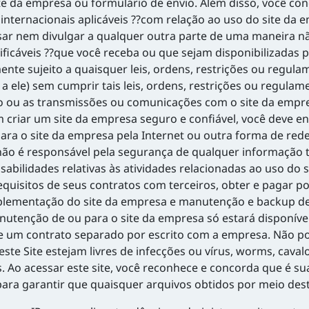
e da empresa ou formulário de envio. Além disso, você con
 internacionais aplicáveis ??com relação ao uso do site da 
ar nem divulgar a qualquer outra parte de uma maneira n
ficáveis ??que você receba ou que sejam disponibilizadas 
e sujeito a quaisquer leis, ordens, restrições ou regula
 a ele) sem cumprir tais leis, ordens, restrições ou regul
o ou as transmissões ou comunicações com o site da empres
iar um site da empresa seguro e confiável, você deve en
para o site da empresa pela Internet ou outra forma de re
o é responsável pela segurança de qualquer informação tr
bilidades relativas às atividades relacionadas ao uso do s
quisitos de seus contratos com terceiros, obter e pagar por
mplementação do site da empresa e manutenção e backup de
utenção de ou para o site da empresa só estará disponível
e um contrato separado por escrito com a empresa. Não p
ste Site estejam livres de infecções ou vírus, worms, caval
. Ao acessar este site, você reconhece e concorda que é s
ara garantir que quaisquer arquivos obtidos por meio deste