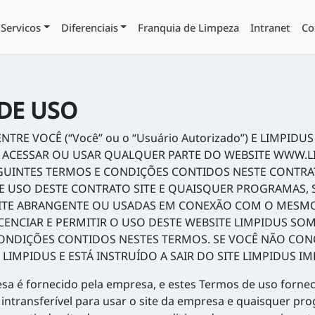
Servicos
Diferenciais
Franquia de Limpeza
Intranet
Co
DE USO
TRE VOCÊ (“Você” ou o “Usuário Autorizado”) E LIMPID
ES DE ACESSAR OU USAR QUALQUER PARTE DO WEBSITE WW
GUINTES TERMOS E CONDIÇÕES CONTIDOS NESTE CONTRAT
 E USO DESTE CONTRATO SITE E QUAISQUER PROGRAMAS, 
TE ABRANGENTE OU USADAS EM CONEXÃO COM O MESMO (col
 LICENCIAR E PERMITIR O USO DESTE WEBSITE LIMPIDUS S
ONDIÇÕES CONTIDOS NESTES TERMOS. SE VOCÊ NÃO CON
LIMPIDUS E ESTÁ INSTRUÍDO A SAIR DO SITE LIMPIDUS I
a é fornecido pela empresa, e estes Termos de uso fornec
 e intransferível para usar o site da empresa e quaisquer pr