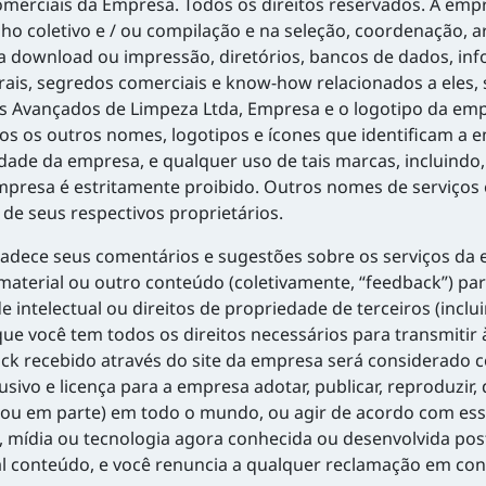
erciais da Empresa. Todos os direitos reservados. A empr
ho coletivo e / ou compilação e na seleção, coordenação,
 download ou impressão, diretórios, bancos de dados, inf
rais, segredos comerciais e know-how relacionados a eles, 
s Avançados de Limpeza Ltda, Empresa e o logotipo da em
os os outros nomes, logotipos e ícones que identificam a
edade da empresa, e qualquer uso de tais marcas, incluind
mpresa é estritamente proibido. Outros nomes de serviço
de seus respectivos proprietários.
dece seus comentários e sugestões sobre os serviços da 
material ou outro conteúdo (coletivamente, “feedback”) par
 intelectual ou direitos de propriedade de terceiros (inclui
 que você tem todos os direitos necessários para transmiti
ck recebido através do site da empresa será considerado com
sivo e licença para a empresa adotar, publicar, reproduzir, di
odo ou em parte) em todo o mundo, ou agir de acordo com e
, mídia ou tecnologia agora conhecida ou desenvolvida pos
al conteúdo, e você renuncia a qualquer reclamação em con