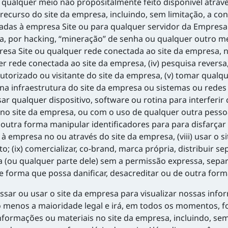
ualquer meio não propositalmente feito disponível através 
recurso do site da empresa, incluindo, sem limitação, a co
adas à empresa Site ou para qualquer servidor da Empresa
, por hacking, “mineração” de senha ou qualquer outro meio 
mpresa Site ou qualquer rede conectada ao site da empresa,
 rede conectada ao site da empresa, (iv) pesquisa reversa,
utorizado ou visitante do site da empresa, (v) tomar qua
a infraestrutura do site da empresa ou sistemas ou rede
usar qualquer dispositivo, software ou rotina para interfer
 site da empresa, ou com o uso de qualquer outra pessoa do
outra forma manipular identificadores para para disfarçar
empresa no ou através do site da empresa, (viii) usar o si
; (ix) comercializar, co-brand, marca própria, distribuir 
 (ou qualquer parte dele) sem a permissão expressa, separa
de forma que possa danificar, desacreditar ou de outra fo
sar ou usar o site da empresa para visualizar nossas info
o menos a maioridade legal e irá, em todos os momentos, f
nformações ou materiais no site da empresa, incluindo, se