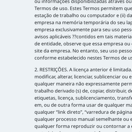
ou informações disponibilizadas através o
Termos de uso. Estes Termos permitem que v
estação de trabalho ou computador e (ii) d
empresa na memória temporária do seu lapt
empresa exclusivamente para seu uso pesso
avisos aplicáveis ??contidos em tais mate
de entidade, observe que essa empresa ou 
site da empresa. No entanto, seu uso pessoa
conforme estabelecido nestes Termos de u
2. RESTRIÇÕES. A licença anterior é limitada. 
modificar, alterar, licenciar, sublicenciar
qualquer maneira não expressamente permiti
trabalho derivado (s) de, copiar, distribuir,
etiquetas, licença, sublicenciamento, trans
em, ou de outra forma usar de qualquer ma
qualquer “link direto”, “varredura de págin
qualquer processo manual semelhante ou equ
qualquer forma reproduzir ou contornar a 