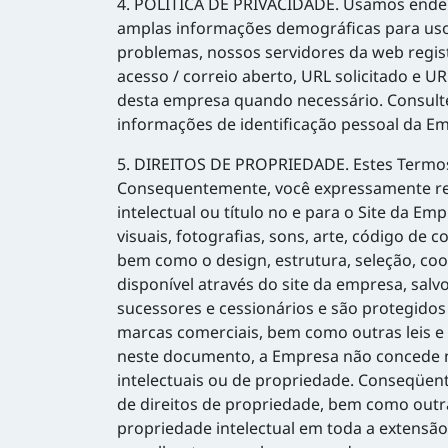
4. POLÍTICA DE PRIVACIDADE. Usamos endereç
amplas informações demográficas para uso 
problemas, nossos servidores da web regis
acesso / correio aberto, URL solicitado e 
desta empresa quando necessário. Consulte 
informações de identificação pessoal da E
5. DIREITOS DE PROPRIEDADE. Estes Termos 
Consequentemente, você expressamente re
intelectual ou título no e para o Site da Em
visuais, fotografias, sons, arte, código d
bem como o design, estrutura, seleção, co
disponível através do site da empresa, salv
sucessores e cessionários e são protegidos p
marcas comerciais, bem como outras leis e
neste documento, a Empresa não concede ne
intelectuais ou de propriedade. Conseqüent
de direitos de propriedade, bem como outras
propriedade intelectual em toda a extensão 