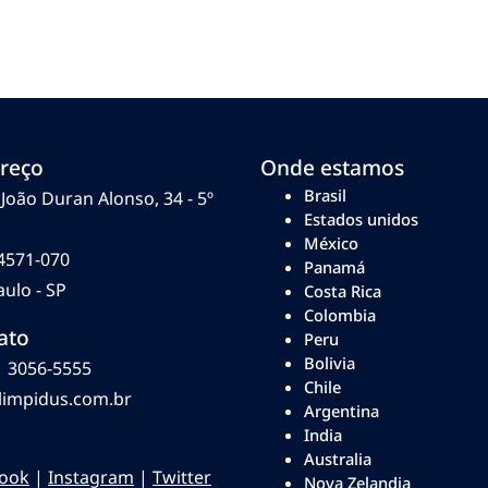
reço
Onde estamos
Brasil
João Duran Alonso, 34 - 5º
Estados unidos
México
4571-070
Panamá
ulo - SP
Costa Rica
Colombia
ato
Peru
Bolivia
1 3056-5555
Chile
limpidus.com.br
Argentina
India
Australia
ook
|
Instagram
|
Twitter
Nova Zelandia